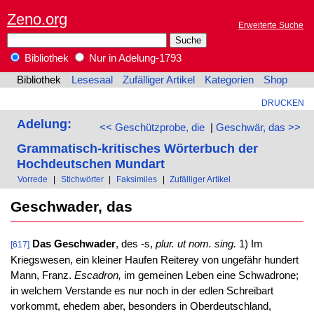
Zeno.org
Erweiterte Suche
Bibliothek
Nur in Adelung-1793
Bibliothek
Lesesaal
Zufälliger Artikel
Kategorien
Shop
DRUCKEN
Adelung:
<< Geschützprobe, die
|
Geschwär, das >>
Grammatisch-kritisches Wörterbuch der
Hochdeutschen Mundart
Vorrede
|
Stichwörter
|
Faksimiles
|
Zufälliger Artikel
Geschwader, das
Das Geschwader
, des -s,
plur. ut nom. sing.
1) Im
[617]
Kriegswesen, ein kleiner Haufen Reiterey von ungefähr hundert
Mann, Franz.
Escadron,
im gemeinen Leben eine Schwadrone;
in welchem Verstande es nur noch in der edlen Schreibart
vorkommt, ehedem aber, besonders in Oberdeutschland,