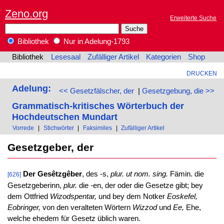
Zeno.org
Erweiterte Suche
Bibliothek
Nur in Adelung-1793
Bibliothek
Lesesaal
Zufälliger Artikel
Kategorien
Shop
DRUCKEN
Adelung:
<< Gesetzfälscher, der
|
Gesetzgebung, die >>
Grammatisch-kritisches Wörterbuch der
Hochdeutschen Mundart
Vorrede
|
Stichwörter
|
Faksimiles
|
Zufälliger Artikel
Gesetzgeber, der
Der Gesêtzgêber
, des -s,
plur. ut nom. sing.
Fämin. die
[626]
Gesetzgeberinn,
plur.
die -en, der oder die Gesetze gibt; bey
dem Ottfried
Wizodspentar,
und bey dem Notker
Eoskefel,
Eobringer,
von den veralteten Wörtern
Wizzod
und
Ee,
Ehe,
welche ehedem für Gesetz üblich waren.