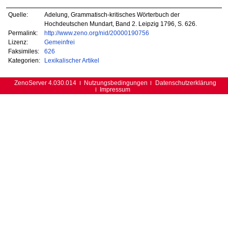
Quelle:
Adelung, Grammatisch-kritisches Wörterbuch der
Hochdeutschen Mundart, Band 2. Leipzig 1796, S. 626.
Permalink:
http://www.zeno.org/nid/20000190756
Lizenz:
Gemeinfrei
Faksimiles:
626
Kategorien:
Lexikalischer Artikel
ZenoServer 4.030.014
Nutzungsbedingungen
Datenschutzerklärung
Impressum