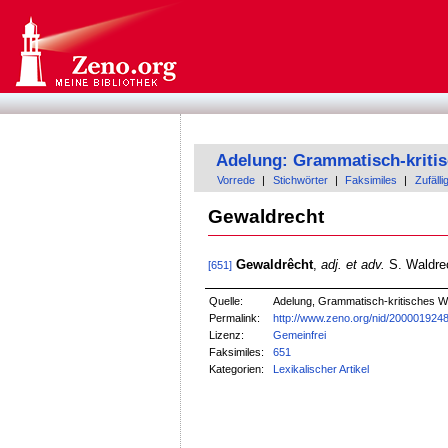
Adelung: Grammatisch-kriti
Vorrede
|
Stichwörter
|
Faksimiles
|
Zufälli
Gewaldrecht
Gewaldrêcht
,
adj. et adv.
S. Waldre
[651]
Quelle:
Adelung, Grammatisch-kritisches W
Permalink:
http://www.zeno.org/nid/200001924
Lizenz:
Gemeinfrei
Faksimiles:
651
Kategorien:
Lexikalischer Artikel