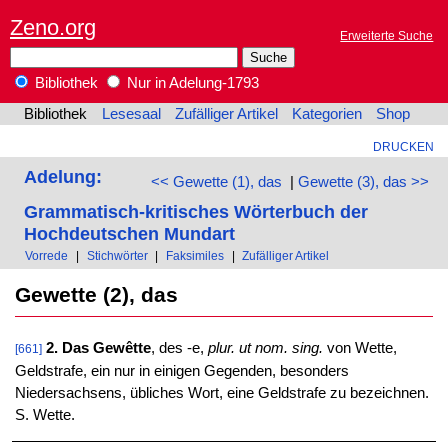
Zeno.org
Erweiterte Suche
Bibliothek
Nur in Adelung-1793
Bibliothek
Lesesaal
Zufälliger Artikel
Kategorien
Shop
DRUCKEN
Adelung:
<< Gewette (1), das
|
Gewette (3), das >>
Grammatisch-kritisches Wörterbuch der
Hochdeutschen Mundart
Vorrede
|
Stichwörter
|
Faksimiles
|
Zufälliger Artikel
Gewette (2), das
2. Das Gewêtte
, des -e,
plur. ut nom. sing.
von Wette,
[661]
Geldstrafe, ein nur in einigen Gegenden, besonders
Niedersachsens, übliches Wort, eine Geldstrafe zu bezeichnen.
S. Wette.