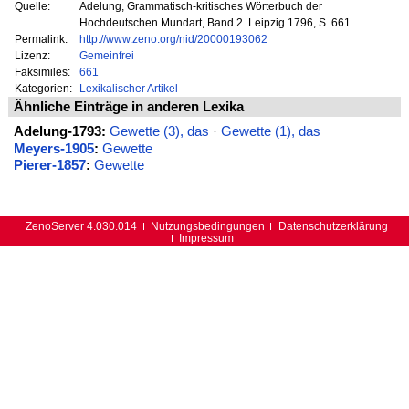
Quelle:
Adelung, Grammatisch-kritisches Wörterbuch der
Hochdeutschen Mundart, Band 2. Leipzig 1796, S. 661.
Permalink:
http://www.zeno.org/nid/20000193062
Lizenz:
Gemeinfrei
Faksimiles:
661
Kategorien:
Lexikalischer Artikel
Ähnliche Einträge in anderen Lexika
Adelung-1793:
Gewette (3), das
·
Gewette (1), das
Meyers-1905
:
Gewette
Pierer-1857
:
Gewette
ZenoServer 4.030.014
Nutzungsbedingungen
Datenschutzerklärung
Impressum