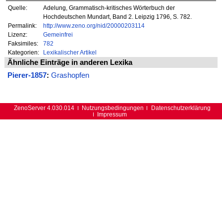
Quelle:
Adelung, Grammatisch-kritisches Wörterbuch der
Hochdeutschen Mundart, Band 2. Leipzig 1796, S. 782.
Permalink:
http://www.zeno.org/nid/20000203114
Lizenz:
Gemeinfrei
Faksimiles:
782
Kategorien:
Lexikalischer Artikel
Ähnliche Einträge in anderen Lexika
Pierer-1857
:
Grashopfen
ZenoServer 4.030.014
Nutzungsbedingungen
Datenschutzerklärung
Impressum