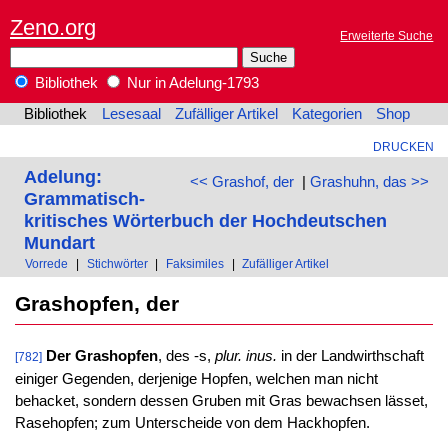
Zeno.org
Erweiterte Suche
Bibliothek
Nur in Adelung-1793
Bibliothek
Lesesaal
Zufälliger Artikel
Kategorien
Shop
DRUCKEN
Adelung:
<< Grashof, der
|
Grashuhn, das >>
Grammatisch-
kritisches Wörterbuch der Hochdeutschen
Mundart
Vorrede
|
Stichwörter
|
Faksimiles
|
Zufälliger Artikel
Grashopfen, der
Der Grashopfen
, des -s,
plur. inus.
in der Landwirthschaft
[782]
einiger Gegenden, derjenige Hopfen, welchen man nicht
behacket, sondern dessen Gruben mit Gras bewachsen lässet,
Rasehopfen; zum Unterscheide von dem Hackhopfen.