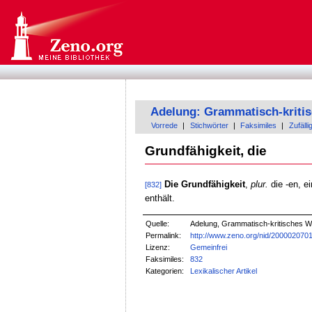
Adelung: Grammatisch-kriti
Vorrede
|
Stichwörter
|
Faksimiles
|
Zufälli
Grundfähigkeit, die
Die Grundfähigkeit
,
plur.
die -en, e
[832]
enthält.
Quelle:
Adelung, Grammatisch-kritisches W
Permalink:
http://www.zeno.org/nid/200002070
Lizenz:
Gemeinfrei
Faksimiles:
832
Kategorien:
Lexikalischer Artikel