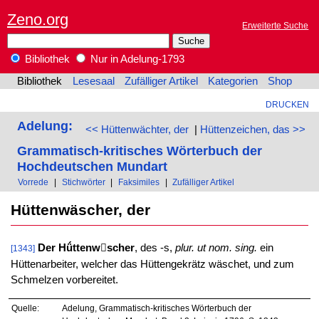
Zeno.org
Erweiterte Suche
Bibliothek
Nur in Adelung-1793
Bibliothek
Lesesaal
Zufälliger Artikel
Kategorien
Shop
DRUCKEN
Adelung:
<< Hüttenwächter, der
|
Hüttenzeichen, das >>
Grammatisch-kritisches Wörterbuch der
Hochdeutschen Mundart
Vorrede
|
Stichwörter
|
Faksimiles
|
Zufälliger Artikel
Hüttenwäscher, der
Der Hǘttenwscher
, des -s,
plur. ut nom. sing.
ein
[1343]
Hüttenarbeiter, welcher das Hüttengekrätz wäschet, und zum
Schmelzen vorbereitet.
Quelle:
Adelung, Grammatisch-kritisches Wörterbuch der