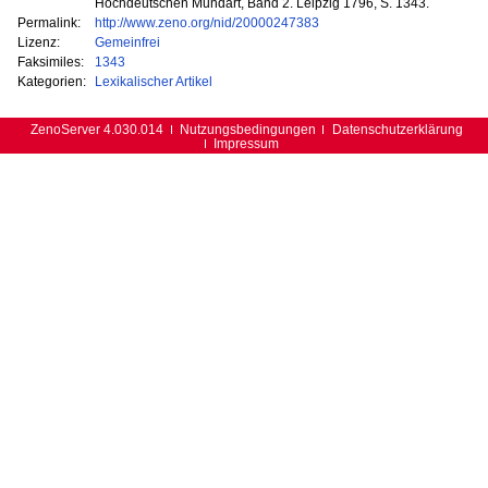
Hochdeutschen Mundart, Band 2. Leipzig 1796, S. 1343.
Permalink:
http://www.zeno.org/nid/20000247383
Lizenz:
Gemeinfrei
Faksimiles:
1343
Kategorien:
Lexikalischer Artikel
ZenoServer 4.030.014
Nutzungsbedingungen
Datenschutzerklärung
Impressum