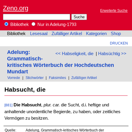
Zeno.org
Erweiterte Suche
Bibliothek
Nur in Adelung-1793
Bibliothek
Lesesaal
Zufälliger Artikel
Kategorien
Shop
DRUCKEN
Adelung:
<< Habseligkeit, die
|
Habsüchtig >>
Grammatisch-
kritisches Wörterbuch der Hochdeutschen
Mundart
Vorrede
|
Stichwörter
|
Faksimiles
|
Zufälliger Artikel
Habsucht, die
Die Habsucht
,
plur. car.
die Sucht, d.i. heftige und
[881]
anhaltende unordentliche Begierde, zu haben, oder zeitliches
Vermögen zu besitzen.
Quelle:
Adelung, Grammatisch-kritisches Wörterbuch der