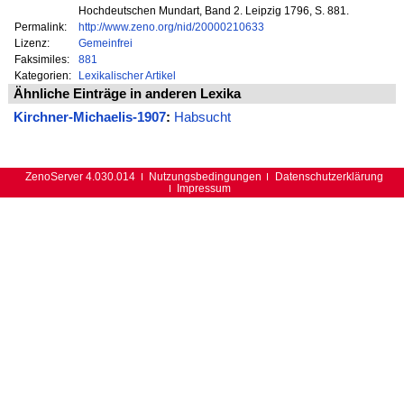
Hochdeutschen Mundart, Band 2. Leipzig 1796, S. 881.
Permalink:
http://www.zeno.org/nid/20000210633
Lizenz:
Gemeinfrei
Faksimiles:
881
Kategorien:
Lexikalischer Artikel
Ähnliche Einträge in anderen Lexika
Kirchner-Michaelis-1907
:
Habsucht
ZenoServer 4.030.014
Nutzungsbedingungen
Datenschutzerklärung
Impressum