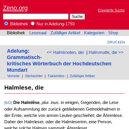
Zeno.org
Erweiterte Suche
Bibliothek
Nur in Adelung-1793
Bibliothek
Lesesaal
Zufälliger Artikel
Kategorien
Shop
DRUCKEN
Adelung:
<< Halmknoten, der
|
Halmmotte, die >>
Grammatisch-
kritisches Wörterbuch der Hochdeutschen
Mundart
Vorrede
|
Stichwörter
|
Faksimiles
|
Zufälliger Artikel
Halmlese, die
Die Halmlêse
,
plur. inus.
in einigen, Gegenden, die Lese
[922]
oder Aufsammlung der zurück gebliebenen Getreidehalmen in
der Ernte, welche von armen Leuten geschiehet; die Ährenlese.
Daher der Halmleser, oder die Halmleserinn, eine Person,
welche solche Halmen sammelt; Ährenleser.