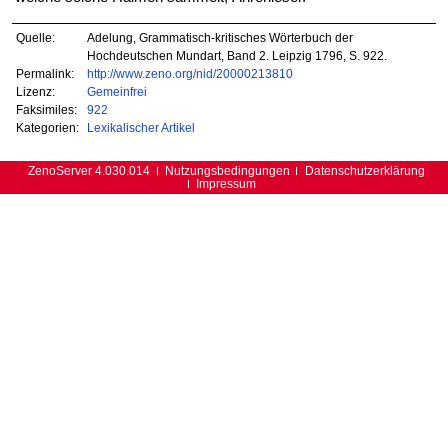
Quelle:
Adelung, Grammatisch-kritisches Wörterbuch der
Hochdeutschen Mundart, Band 2. Leipzig 1796, S. 922.
Permalink:
http://www.zeno.org/nid/20000213810
Lizenz:
Gemeinfrei
Faksimiles:
922
Kategorien:
Lexikalischer Artikel
ZenoServer 4.030.014
Nutzungsbedingungen
Datenschutzerklärung
Impressum