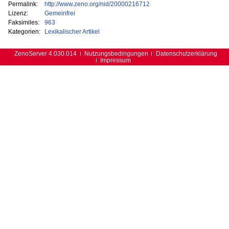
Permalink:
http://www.zeno.org/nid/20000216712
Lizenz:
Gemeinfrei
Faksimiles:
963
Kategorien:
Lexikalischer Artikel
ZenoServer 4.030.014
Nutzungsbedingungen
Datenschutzerklärung
Impressum