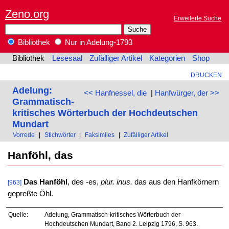
Zeno.org
Erweiterte Suche
Bibliothek
Nur in Adelung-1793
Bibliothek
Lesesaal
Zufälliger Artikel
Kategorien
Shop
DRUCKEN
Adelung:
<< Hanfnessel, die
|
Hanfwürger, der >>
Grammatisch-
kritisches Wörterbuch der Hochdeutschen
Mundart
Vorrede
|
Stichwörter
|
Faksimiles
|
Zufälliger Artikel
Hanföhl, das
Das Hanföhl
, des -es,
plur. inus.
das aus den Hanfkörnern
[963]
gepreßte Öhl.
Quelle:
Adelung, Grammatisch-kritisches Wörterbuch der
Hochdeutschen Mundart, Band 2. Leipzig 1796, S. 963.