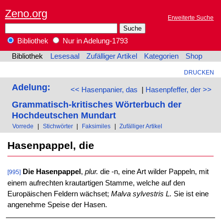
Zeno.org
Erweiterte Suche
Bibliothek
Nur in Adelung-1793
Bibliothek
Lesesaal
Zufälliger Artikel
Kategorien
Shop
DRUCKEN
Adelung:
<< Hasenpanier, das
|
Hasenpfeffer, der >>
Grammatisch-kritisches Wörterbuch der
Hochdeutschen Mundart
Vorrede
|
Stichwörter
|
Faksimiles
|
Zufälliger Artikel
Hasenpappel, die
Die Hasenpappel
,
plur.
die -n, eine Art wilder Pappeln, mit
[995]
einem aufrechten krautartigen Stamme, welche auf den
Europäischen Feldern wächset;
Malva sylvestris L.
Sie ist eine
angenehme Speise der Hasen.