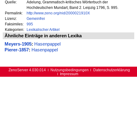
Quelle:
Adelung, Grammatisch-kritisches Wörterbuch der
Hochdeutschen Mundart, Band 2. Leipzig 1796, S. 995.
Permalink:
http://www.zeno.org/nid/2000021910X
Lizenz:
Gemeinfrei
Faksimiles:
995
Kategorien:
Lexikalischer Artikel
Ähnliche Einträge in anderen Lexika
Meyers-1905
:
Hasenpappel
Pierer-1857
:
Hasenpappel
ZenoServer 4.030.014
Nutzungsbedingungen
Datenschutzerklärung
Impressum