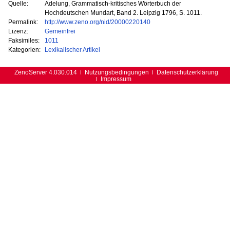
Quelle:
Adelung, Grammatisch-kritisches Wörterbuch der
Hochdeutschen Mundart, Band 2. Leipzig 1796, S. 1011.
Permalink:
http://www.zeno.org/nid/20000220140
Lizenz:
Gemeinfrei
Faksimiles:
1011
Kategorien:
Lexikalischer Artikel
ZenoServer 4.030.014
Nutzungsbedingungen
Datenschutzerklärung
Impressum