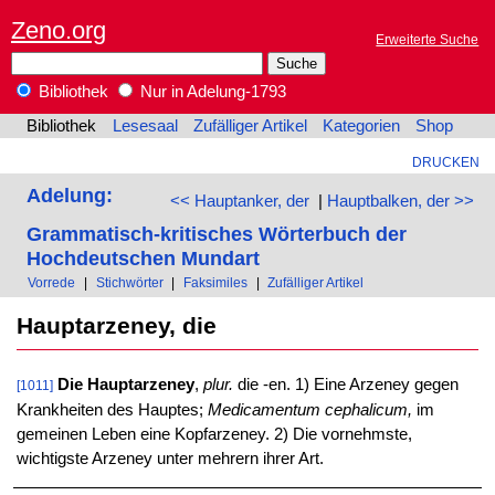
Zeno.org
Erweiterte Suche
Bibliothek
Nur in Adelung-1793
Bibliothek
Lesesaal
Zufälliger Artikel
Kategorien
Shop
DRUCKEN
Adelung:
<< Hauptanker, der
|
Hauptbalken, der >>
Grammatisch-kritisches Wörterbuch der
Hochdeutschen Mundart
Vorrede
|
Stichwörter
|
Faksimiles
|
Zufälliger Artikel
Hauptarzeney, die
Die Hauptarzeney
,
plur.
die -en. 1) Eine Arzeney gegen
[1011]
Krankheiten des Hauptes;
Medicamentum cephalicum,
im
gemeinen Leben eine Kopfarzeney. 2) Die vornehmste,
wichtigste Arzeney unter mehrern ihrer Art.