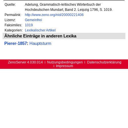
Quelle:
Adelung, Grammatisch-kritisches Wörterbuch der
Hochdeutschen Mundart, Band 2. Leipzig 1796, S. 1019.
Permalink:
http://www.zeno.org/nid/20000221406
Lizenz:
Gemeinfrei
Faksimiles:
1019
Kategorien:
Lexikalischer Artikel
Ähnliche Einträge in anderen Lexika
Pierer-1857
:
Hauptsturm
ZenoServer 4.030.014
Nutzungsbedingungen
Datenschutzerklärung
Impressum