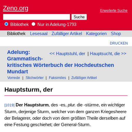
Zeno.org
Erweiterte Suche
Bibliothek
Nur in Adelung-1793
Bibliothek
Lesesaal
Zufälliger Artikel
Kategorien
Shop
DRUCKEN
Adelung:
<< Hauptstuhl, der
|
Hauptsucht, die >>
Grammatisch-
kritisches Wörterbuch der Hochdeutschen
Mundart
Vorrede
|
Stichwörter
|
Faksimiles
|
Zufälliger Artikel
Hauptsturm, der
Der Hauptsturm
, des -es,
plur.
die -stürme, ein wichtiger
[1019]
Sturm, derjenige Sturm, welcher von dem ganzen Kriegesheere
der Belagerer, oder doch von dem größten Theile derselben auf
eine Festung geschiehet; der General-Sturm.