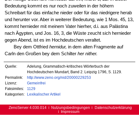
Bedeutung kommt es nur noch zuweilen in der höhern
Schreibart für das einfache nieder oder für das niedrigere herab
und herunter vor. Aber in weiterer Bedeutung, wie 1 Mos. 45, 13,
kommt hernieder mit meinem Vater hierher, d.i. aus Palästina
nach Ägypten, und Jos. 16, 3, die Wüste zeucht sich hernieder
gegen Abend, ist es im Hochdeutschen veraltet.
Bey dem Ottfried
hernidur,
in dem alten Fragmente auf
Carln den Großen bey dem Schilter
her nither.
Quelle:
Adelung, Grammatisch-kritisches Wörterbuch der
Hochdeutschen Mundart, Band 2. Leipzig 1796, S. 1129.
Permalink:
http://www.zeno.org/nid/20000229253
Lizenz:
Gemeinfrei
Faksimiles:
1129
Kategorien:
Lexikalischer Artikel
ZenoServer 4.030.014
Nutzungsbedingungen
Datenschutzerklärung
Impressum