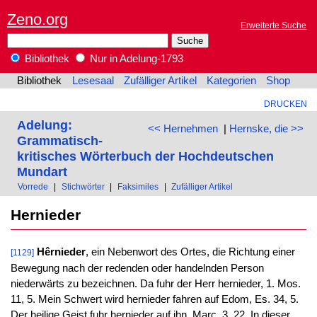
Zeno.org
Erweiterte Suche
Bibliothek
Nur in Adelung-1793
Bibliothek
Lesesaal
Zufälliger Artikel
Kategorien
Shop
DRUCKEN
Adelung:
<< Hernehmen
|
Hernske, die >>
Grammatisch-
kritisches Wörterbuch der Hochdeutschen
Mundart
Vorrede
|
Stichwörter
|
Faksimiles
|
Zufälliger Artikel
Hernieder
Hêrnieder
, ein Nebenwort des Ortes, die Richtung einer
[1129]
Bewegung nach der redenden oder handelnden Person
niederwärts zu bezeichnen. Da fuhr der Herr hernieder, 1. Mos.
11, 5. Mein Schwert wird hernieder fahren auf Edom, Es. 34, 5.
Der heilige Geist fuhr hernieder auf ihn, Marc. 3, 22. In dieser