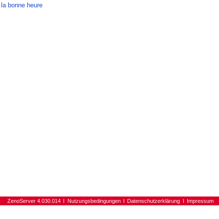
 la bonne heure
ZenoServer 4.030.014
Nutzungsbedingungen
Datenschutzerklärung
Impressum