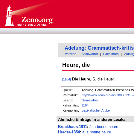
Adelung: Grammatisch-kriti
Vorrede
|
Stichwörter
|
Faksimiles
|
Zufälli
Heure, die
Die Heure
, S. die Heuer.
[1164]
Quelle:
Adelung, Grammatisch-kritisches W
Permalink:
http://www.zeno.org/nid/200002316
Lizenz:
Gemeinfrei
Faksimiles:
1164
Kategorien:
Lexikalischer Artikel
Ähnliche Einträge in anderen Lexika
Brockhaus-1911
:
à la bonne heure
Herder-1854
:
à la bonne heure