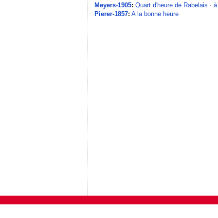
Meyers-1905
:
Quart d'heure de Rabelais
·
à
Pierer-1857
:
A la bonne heure