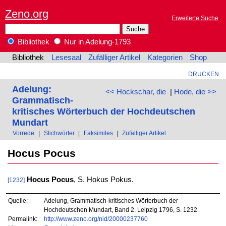
Zeno.org
Erweiterte Suche
Bibliothek
Nur in Adelung-1793
Bibliothek
Lesesaal
Zufälliger Artikel
Kategorien
Shop
DRUCKEN
Adelung:
<< Hockschar, die
|
Hode, die >>
Grammatisch-
kritisches Wörterbuch der Hochdeutschen
Mundart
Vorrede
|
Stichwörter
|
Faksimiles
|
Zufälliger Artikel
Hocus Pocus
Hocus Pocus
, S. Hokus Pokus.
[1232]
Quelle:
Adelung, Grammatisch-kritisches Wörterbuch der
Hochdeutschen Mundart, Band 2. Leipzig 1796, S. 1232.
Permalink:
http://www.zeno.org/nid/20000237760