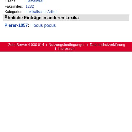
Lizenz:
Gemeinfrei
Faksimiles:
1232
Kategorien:
Lexikalischer Artikel
Ähnliche Einträge in anderen Lexika
Pierer-1857
:
Hocus pocus
ZenoServer 4.030.014
Nutzungsbedingungen
Datenschutzerklärung
Impressum