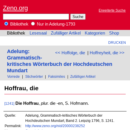
Zeno.org
Erweiterte Suche
Bibliothek
Nur in Adelung-1793
Bibliothek
Lesesaal
Zufälliger Artikel
Kategorien
Shop
DRUCKEN
Adelung:
<< Hoffolge, die
|
Hoffreyheit, die >>
Grammatisch-
kritisches Wörterbuch der Hochdeutschen
Mundart
Vorrede
|
Stichwörter
|
Faksimiles
|
Zufälliger Artikel
Hoffrau, die
Die Hoffrau
,
plur.
die -en, S. Hofmann.
[1241]
Quelle:
Adelung, Grammatisch-kritisches Wörterbuch der
Hochdeutschen Mundart, Band 2. Leipzig 1796, S. 1241.
Permalink:
http://www.zeno.org/nid/20000238252