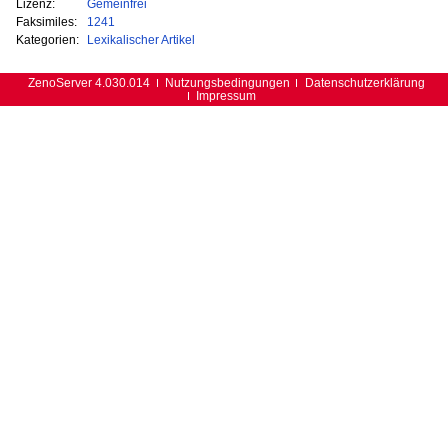
Lizenz:
Gemeinfrei
Faksimiles:
1241
Kategorien:
Lexikalischer Artikel
ZenoServer 4.030.014
Nutzungsbedingungen
Datenschutzerklärung
Impressum