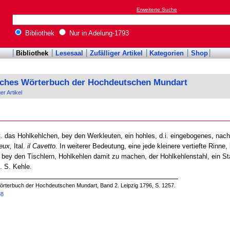
Erweiterte Suche
Bibliothek
Nur in Adelung-1793
Bibliothek
Lesesaal
Zufälliger Artikel
Kategorien
Shop
sches Wörterbuch der Hochdeutschen Mundart
ger Artikel
t. das Hohlkehlchen, bey den Werkleuten, ein hohles, d.i. eingebogenes, nach 
eux,
Ital.
il Cavetto.
In weiterer Bedeutung, eine jede kleinere vertiefte Rinne,
, bey den Tischlern, Hohlkehlen damit zu machen, der Hohlkehlenstahl, ein S
. S. Kehle.
örterbuch der Hochdeutschen Mundart, Band 2. Leipzig 1796, S. 1257.
88