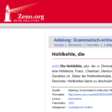
Adelung: Grammatisch-kriti
Vorrede
|
Stichwörter
|
Faksimiles
|
Zufälli
Hohlkehle, die
Die Hohlkêhle
,
plur.
die -n, Diminu
[1257]
eine Hohlleiste, Franz.
Chanfrain, Demicr
Zierathes ist. Daher der Hohlkehlenhobel
Drechsler, Hohlkehlen damit zu drechseln
Quelle:
Adelung, Grammatisch-kritisches W
Permalink:
http://www.zeno.org/nid/200002394
Lizenz:
Gemeinfrei
Faksimiles:
1257
Kategorien:
Lexikalischer Artikel