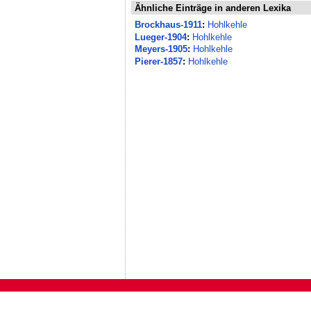
Ähnliche Einträge in anderen Lexika
Brockhaus-1911
:
Hohlkehle
Lueger-1904
:
Hohlkehle
Meyers-1905
:
Hohlkehle
Pierer-1857
:
Hohlkehle