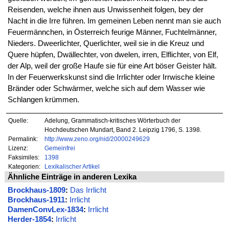
Reisenden, welche ihnen aus Unwissenheit folgen, bey der
Nacht in die Irre führen. Im gemeinen Leben nennt man sie auch
Feuermännchen, in Österreich feurige Männer, Fuchtelmänner,
Nieders. Dweerlichter, Querlichter, weil sie in die Kreuz und
Quere hüpfen, Dwällechter, von dwelen, irren, Elflichter, von Elf,
der Alp, weil der große Haufe sie für eine Art böser Geister hält.
In der Feuerwerkskunst sind die Irrlichter oder Irrwische kleine
Bränder oder Schwärmer, welche sich auf dem Wasser wie
Schlangen krümmen.
Quelle:
Adelung, Grammatisch-kritisches Wörterbuch der
Hochdeutschen Mundart, Band 2. Leipzig 1796, S. 1398.
Permalink:
http://www.zeno.org/nid/20000249629
Lizenz:
Gemeinfrei
Faksimiles:
1398
Kategorien:
Lexikalischer Artikel
Ähnliche Einträge in anderen Lexika
Brockhaus-1809
:
Das Irrlicht
Brockhaus-1911
:
Irrlicht
DamenConvLex-1834
:
Irrlicht
Herder-1854
:
Irrlicht