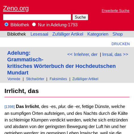
Zeno.org
Erweiterte Suche
Bibliothek
Nur in Adelung-1793
Bibliothek
Lesesaal
Zufälliger Artikel
Kategorien
Shop
DRUCKEN
Adelung:
<< Irrlehrer, der
|
Irrsal, das >>
Grammatisch-
kritisches Wörterbuch der Hochdeutschen
Mundart
Vorrede
|
Stichwörter
|
Faksimiles
|
Zufälliger Artikel
Irrlicht, das
Das Irrlicht
, des -es,
plur.
die -er, fettige Dünste, welche
[1398]
an sumpfigen Orten aufsteigen, und des Nachts durch die Kälte
in schleimige Klumpen verdickt werden, welche sich entzünden
und alsdann von der geringsten Bewegung der Luft hin und her
getrieben werden; im gemeinen Leben Irrwische, weil sie die