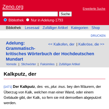
Zeno.org
Erweiterte Suche
Bibliothek
Nur in Adelung-1793
Bibliothek
Lesesaal
Zufälliger Artikel
Kategorien
Shop
DRUCKEN
Adelung:
<< Kalkofen, der
|
Kalkröse, die >>
Grammatisch-
kritisches Wörterbuch der Hochdeutschen
Mundart
Vorrede
|
Stichwörter
|
Faksimiles
|
Zufälliger Artikel
Kalkputz, der
Der Kalkputz
, des -es,
plur. inus.
bey den Mäurern, der
[1471]
Überzug von Kalk, welchen man einer Wand, oder einem
Gebäude gibt, der Kalk, so fern sie mit demselben abgeputzet
werden.