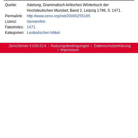
Quelle:
Adelung, Grammatisch-kritisches Wörterbuch der
Hochdeutschen Mundart, Band 2. Leipzig 1796, S. 1471.
Permalink:
http://www.zeno.org/nid/20000255165
Lizenz:
Gemeinfrei
Faksimiles:
1471
Kategorien:
Lexikalischer Artikel
ZenoServer 4.030.014
Nutzungsbedingungen
Datenschutzerklärung
Impressum