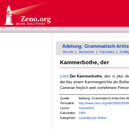
Adelung: Grammatisch-kriti
Vorrede
|
Stichwörter
|
Faksimiles
|
Zufälli
Kammerbothe, der
Der Kammerbothe
, des -n,
plur.
di
[1483]
der bey einem Kammergerichte als Bothe 
Camerae
freylich weit vornehmere Perso
Quelle:
Adelung, Grammatisch-kritisches W
Permalink:
http://www.zeno.org/nid/200002558
Lizenz:
Gemeinfrei
Faksimiles:
1483
Kategorien:
Lexikalischer Artikel