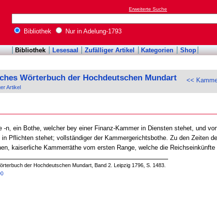
Erweiterte Suche
Bibliothek
Nur in Adelung-1793
Bibliothek
Lesesaal
Zufälliger Artikel
Kategorien
Shop
sches Wörterbuch der Hochdeutschen Mundart
<< Kammer
ger Artikel
e -n, ein Bothe, welcher bey einer Finanz-Kammer in Diensten stehet, und von 
in Pflichten stehet; vollständiger der Kammergerichtsbothe. Zu den Zeiten d
nen, kaiserliche Kammerräthe vom ersten Range, welche die Reichseinkünfte 
örterbuch der Hochdeutschen Mundart, Band 2. Leipzig 1796, S. 1483.
90