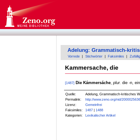
Adelung: Grammatisch-kriti
Vorrede
|
Stichwörter
|
Faksimiles
|
Zufälli
Kammersache, die
Die Kámmersáche
,
plur.
die -n, ei
[1487]
Quelle:
Adelung, Grammatisch-kritisches W
Permalink:
http://www.zeno.org/nid/200002563
Lizenz:
Gemeinfrei
Faksimiles:
1487
|
1488
Kategorien:
Lexikalischer Artikel