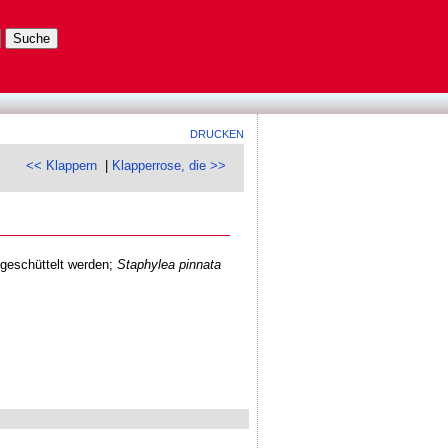
DRUCKEN
<< Klappern
|
Klapperrose, die >>
 geschüttelt werden;
Staphylea pinnata