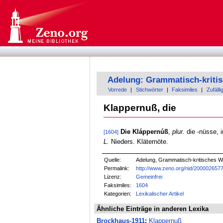
Adelung: Grammatisch-kriti
Vorrede
|
Stichwörter
|
Faksimiles
|
Zufälli
Klappernuß, die
Die Kláppernúß
,
plur.
die -nüsse, 
[1604]
L.
Nieders. Kläternöte.
Quelle:
Adelung, Grammatisch-kritisches W
Permalink:
http://www.zeno.org/nid/200002657
Lizenz:
Gemeinfrei
Faksimiles:
1604
Kategorien:
Lexikalischer Artikel
Ähnliche Einträge in anderen Lexika
Brockhaus-1911
:
Klappernuß