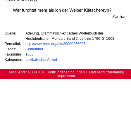
Wer fürchtet mehr als ich der Weiber Klätschereyn?
Zachar.
Quelle:
Adelung, Grammatisch-kritisches Wörterbuch der
Hochdeutschen Mundart, Band 2. Leipzig 1796, S. 1608.
Permalink:
http://www.zeno.org/nid/20000266035
Lizenz:
Gemeinfrei
Faksimiles:
1608
Kategorien:
Lexikalischer Artikel
ZenoServer 4.030.014
Nutzungsbedingungen
Datenschutzerklärung
Impressum