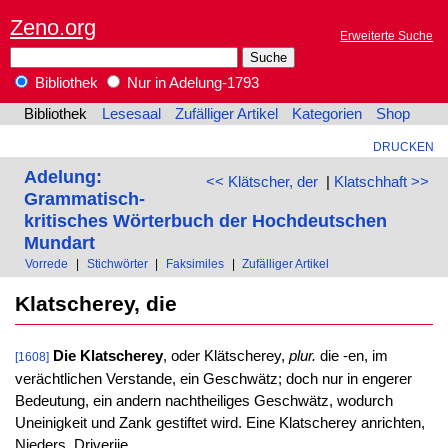
Zeno.org
Erweiterte Suche
Bibliothek
Nur in Adelung-1793
Bibliothek
Lesesaal
Zufälliger Artikel
Kategorien
Shop
DRUCKEN
Adelung:
<< Klätscher, der
|
Klatschhaft >>
Grammatisch-
kritisches Wörterbuch der Hochdeutschen
Mundart
Vorrede
|
Stichwörter
|
Faksimiles
|
Zufälliger Artikel
Klatscherey, die
Die Klatscherey
, oder Klätscherey,
plur.
die -en, im
[1608]
verächtlichen Verstande, ein Geschwätz; doch nur in engerer
Bedeutung, ein andern nachtheiliges Geschwätz, wodurch
Uneinigkeit und Zank gestiftet wird. Eine Klatscherey anrichten,
Nieders. Driverije.