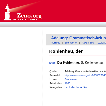
Adelung: Grammatisch-kriti
Vorrede
|
Stichwörter
|
Faksimiles
|
Zufälli
Kohlenhau, der
Der Kohlenhau
, S. Kohlengehau.
[1685]
Quelle:
Adelung, Grammatisch-kritisches W
Permalink:
http://www.zeno.org/nid/200002714
Lizenz:
Gemeinfrei
Faksimiles:
1685
Kategorien:
Lexikalischer Artikel