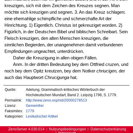
kreuzigen, sich mit dem Zeichen des Kreuzes segnen. Man
möchte sich kreuzigen und segnen. 3. An das Kreuz schlagen;
eine ehemahlige schimpfliche und schmerzhafte Art der
Hinrichtung. 1) Eigentlich. Christus ist gekreuziget worden. 2)
Figürlich, in der Deutschen Bibel und biblischen Schreibart. Sein
Fleisch kreuzigen, den alten Menschen kreuzigen, die
sinnlichen Begierden, der unangenehmen damit verbundenen
Empfindungen ungeachtet, unterdrücken.
Daher die Kreuzigung in allen obigen Fällen.
Anm. In der dritten Bedeutung bey dem Ottfried
cruzen,
und
noch bey dem Opitz kreutzen, bey dem Notker
chriucigen,
der
auch das Hauptwort
Chrucigunga
hat.
Quelle:
Adelung, Grammatisch-kritisches Wörterbuch der
Hochdeutschen Mundart, Band 2. Leipzig 1796, S. 1779.
Permalink:
http://www.zeno.org/nid/20000278513
Lizenz:
Gemeinfrei
Faksimiles:
1779
Kategorien:
Lexikalischer Artikel
ZenoServer 4.030.014
Nutzungsbedingungen
Datenschutzerklärung
Impressum