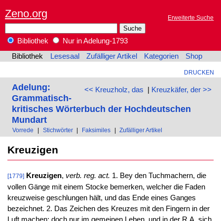
Zeno.org
Erweiterte Suche
Bibliothek
Nur in Adelung-1793
Bibliothek
Lesesaal
Zufälliger Artikel
Kategorien
Shop
DRUCKEN
Adelung:
<< Kreuzholz, das
|
Kreuzkäfer, der >>
Grammatisch-
kritisches Wörterbuch der Hochdeutschen
Mundart
Vorrede
|
Stichwörter
|
Faksimiles
|
Zufälliger Artikel
Kreuzigen
Kreuzigen
,
verb. reg. act.
1. Bey den Tuchmachern, die
[1779]
vollen Gänge mit einem Stocke bemerken, welcher die Faden
kreuzweise geschlungen hält, und das Ende eines Ganges
bezeichnet. 2. Das Zeichen des Kreuzes mit den Fingern in der
Luft machen; doch nur im gemeinen Leben, und in der R.A. sich