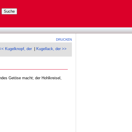
DRUCKEN
<< Kugelknopf, der
|
Kugellack, der >>
ndes Getöse macht; der Hohlkreisel,