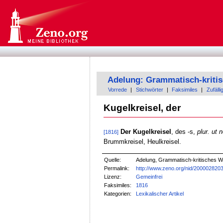
Adelung: Grammatisch-kriti
Vorrede
|
Stichwörter
|
Faksimiles
|
Zufälli
Kugelkreisel, der
Der Kugelkreisel
, des -s,
plur. ut 
[1816]
Brummkreisel, Heulkreisel.
Quelle:
Adelung, Grammatisch-kritisches W
Permalink:
http://www.zeno.org/nid/200002820
Lizenz:
Gemeinfrei
Faksimiles:
1816
Kategorien:
Lexikalischer Artikel