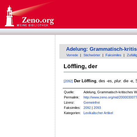
Adelung: Grammatisch-kriti
Vorrede
|
Stichwörter
|
Faksimiles
|
Zufälli
Löffling, der
Der Löffling
, des -es,
plur.
die -e, 
[2092]
Quelle:
Adelung, Grammatisch-kritisches W
Permalink:
http://www.zeno.org/nid/200003007
Lizenz:
Gemeinfrei
Faksimiles:
2092
|
2093
Kategorien:
Lexikalischer Artikel