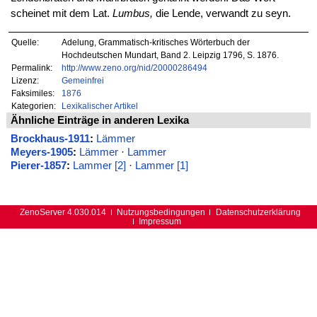
scheinet mit dem Lat.
Lumbus,
die Lende, verwandt zu seyn.
Quelle:
Adelung, Grammatisch-kritisches Wörterbuch der
Hochdeutschen Mundart, Band 2. Leipzig 1796, S. 1876.
Permalink:
http://www.zeno.org/nid/20000286494
Lizenz:
Gemeinfrei
Faksimiles:
1876
Kategorien:
Lexikalischer Artikel
Ähnliche Einträge in anderen Lexika
Brockhaus-1911
:
Lämmer
Meyers-1905
:
Lämmer
·
Lammer
Pierer-1857
:
Lammer [2]
·
Lammer [1]
ZenoServer 4.030.014
Nutzungsbedingungen
Datenschutzerklärung
Impressum