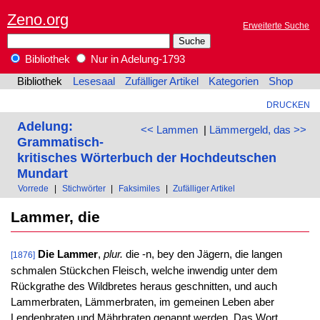
Zeno.org
Erweiterte Suche
Bibliothek
Nur in Adelung-1793
Bibliothek
Lesesaal
Zufälliger Artikel
Kategorien
Shop
DRUCKEN
Adelung:
<< Lammen
|
Lämmergeld, das >>
Grammatisch-
kritisches Wörterbuch der Hochdeutschen
Mundart
Vorrede
|
Stichwörter
|
Faksimiles
|
Zufälliger Artikel
Lammer, die
Die Lammer
,
plur.
die -n, bey den Jägern, die langen
[1876]
schmalen Stückchen Fleisch, welche inwendig unter dem
Rückgrathe des Wildbretes heraus geschnitten, und auch
Lammerbraten, Lämmerbraten, im gemeinen Leben aber
Lendenbraten und Mährbraten genannt werden. Das Wort