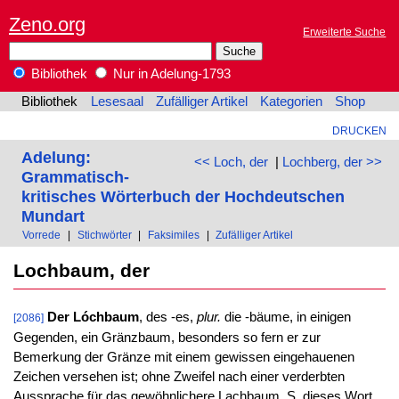
Zeno.org
Erweiterte Suche
Bibliothek
Nur in Adelung-1793
Bibliothek
Lesesaal
Zufälliger Artikel
Kategorien
Shop
DRUCKEN
Adelung:
<< Loch, der
|
Lochberg, der >>
Grammatisch-
kritisches Wörterbuch der Hochdeutschen
Mundart
Vorrede
|
Stichwörter
|
Faksimiles
|
Zufälliger Artikel
Lochbaum, der
Der Lóchbaum
, des -es,
plur.
die -bäume, in einigen
[2086]
Gegenden, ein Gränzbaum, besonders so fern er zur
Bemerkung der Gränze mit einem gewissen eingehauenen
Zeichen versehen ist; ohne Zweifel nach einer verderbten
Aussprache für das gewöhnlichere Lachbaum, S. dieses Wort.