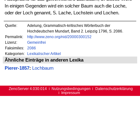
In einigen Gegenden wird ein solcher Baum auch die Loche,
oder der Loch genannt, S. Lache, Lochstein und Lochen.
Quelle:
Adelung, Grammatisch-kritisches Wörterbuch der
Hochdeutschen Mundart, Band 2. Leipzig 1796, S. 2086.
Permalink:
http://www.zeno.org/nid/20000300152
Lizenz:
Gemeinfrei
Faksimiles:
2086
Kategorien:
Lexikalischer Artikel
Ähnliche Einträge in anderen Lexika
Pierer-1857
:
Lochbaum
ZenoServer 4.030.014
Nutzungsbedingungen
Datenschutzerklärung
Impressum