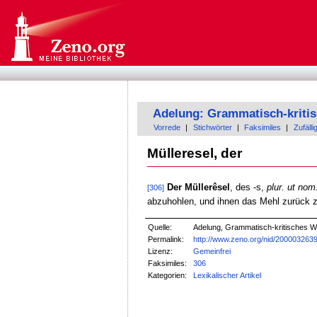
Adelung: Grammatisch-kriti
Vorrede
|
Stichwörter
|
Faksimiles
|
Zufälli
Mülleresel, der
Der Müllerêsel
, des -s,
plur. ut nom
[306]
abzuhohlen, und ihnen das Mehl zurück z
Quelle:
Adelung, Grammatisch-kritisches W
Permalink:
http://www.zeno.org/nid/200003263
Lizenz:
Gemeinfrei
Faksimiles:
306
Kategorien:
Lexikalischer Artikel