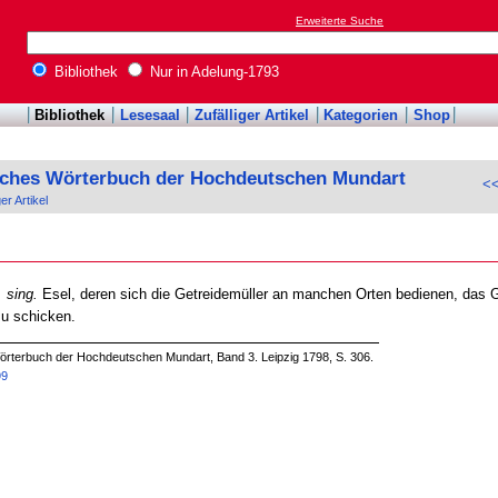
Erweiterte Suche
Bibliothek
Nur in Adelung-1793
Bibliothek
Lesesaal
Zufälliger Artikel
Kategorien
Shop
sches Wörterbuch der Hochdeutschen Mundart
<<
ger Artikel
. sing.
Esel, deren sich die Getreidemüller an manchen Orten bedienen, das G
u schicken.
örterbuch der Hochdeutschen Mundart, Band 3. Leipzig 1798, S. 306.
99