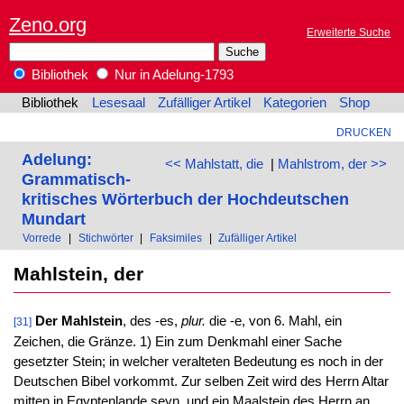
Zeno.org
Erweiterte Suche
Bibliothek
Nur in Adelung-1793
Bibliothek
Lesesaal
Zufälliger Artikel
Kategorien
Shop
DRUCKEN
Adelung:
<< Mahlstatt, die
|
Mahlstrom, der >>
Grammatisch-
kritisches Wörterbuch der Hochdeutschen
Mundart
Vorrede
|
Stichwörter
|
Faksimiles
|
Zufälliger Artikel
Mahlstein, der
Der Mahlstein
, des -es,
plur.
die -e, von 6. Mahl, ein
[31]
Zeichen, die Gränze. 1) Ein zum Denkmahl einer Sache
gesetzter Stein; in welcher veralteten Bedeutung es noch in der
Deutschen Bibel vorkommt. Zur selben Zeit wird des Herrn Altar
mitten in Egyptenlande seyn, und ein Maalstein des Herrn an