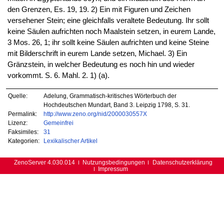
den Grenzen, Es. 19, 19. 2) Ein mit Figuren und Zeichen
versehener Stein; eine gleichfalls veraltete Bedeutung. Ihr sollt
keine Säulen aufrichten noch Maalstein setzen, in eurem Lande,
3 Mos. 26, 1; ihr sollt keine Säulen aufrichten und keine Steine
mit Bilderschrift in eurem Lande setzen, Michael. 3) Ein
Gränzstein, in welcher Bedeutung es noch hin und wieder
vorkommt. S. 6. Mahl. 2. 1) (a).
Quelle:
Adelung, Grammatisch-kritisches Wörterbuch der
Hochdeutschen Mundart, Band 3. Leipzig 1798, S. 31.
Permalink:
http://www.zeno.org/nid/2000030557X
Lizenz:
Gemeinfrei
Faksimiles:
31
Kategorien:
Lexikalischer Artikel
ZenoServer 4.030.014
Nutzungsbedingungen
Datenschutzerklärung
Impressum