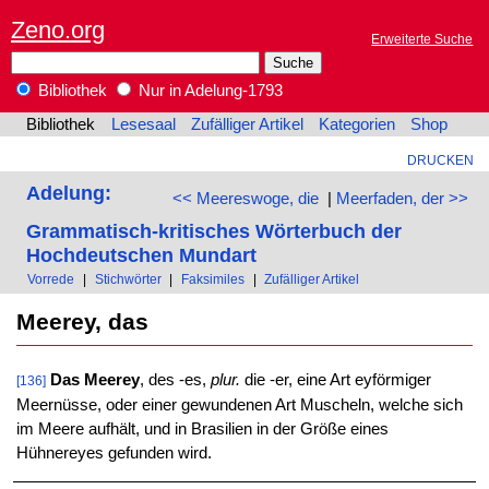
Zeno.org
Erweiterte Suche
Bibliothek
Nur in Adelung-1793
Bibliothek
Lesesaal
Zufälliger Artikel
Kategorien
Shop
DRUCKEN
Adelung:
<< Meereswoge, die
|
Meerfaden, der >>
Grammatisch-kritisches Wörterbuch der
Hochdeutschen Mundart
Vorrede
|
Stichwörter
|
Faksimiles
|
Zufälliger Artikel
Meerey, das
Das Meerey
, des -es,
plur.
die -er, eine Art eyförmiger
[136]
Meernüsse, oder einer gewundenen Art Muscheln, welche sich
im Meere aufhält, und in Brasilien in der Größe eines
Hühnereyes gefunden wird.