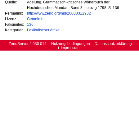
Quelle:
Adelung, Grammatisch-kritisches Wörterbuch der
Hochdeutschen Mundart, Band 3. Leipzig 1798, S. 136.
Permalink:
http://www.zeno.org/nid/20000312932
Lizenz:
Gemeinfrei
Faksimiles:
136
Kategorien:
Lexikalischer Artikel
ZenoServer 4.030.014
Nutzungsbedingungen
Datenschutzerklärung
Impressum