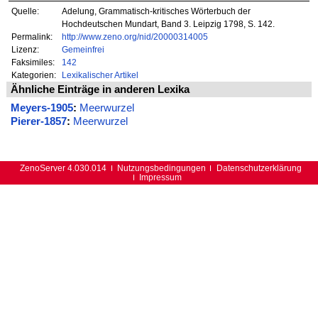
Quelle:
Adelung, Grammatisch-kritisches Wörterbuch der
Hochdeutschen Mundart, Band 3. Leipzig 1798, S. 142.
Permalink:
http://www.zeno.org/nid/20000314005
Lizenz:
Gemeinfrei
Faksimiles:
142
Kategorien:
Lexikalischer Artikel
Ähnliche Einträge in anderen Lexika
Meyers-1905
:
Meerwurzel
Pierer-1857
:
Meerwurzel
ZenoServer 4.030.014
Nutzungsbedingungen
Datenschutzerklärung
Impressum