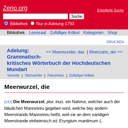
Zeno.org
Erweiterte Suche
Bibliothek
Nur in Adelung-1793
Bibliothek
Lesesaal
Zufälliger Artikel
Kategorien
Shop
DRUCKEN
Adelung:
<< Meerwunder, das
|
Meerzahn, der >>
Grammatisch-
kritisches Wörterbuch der Hochdeutschen
Mundart
Vorrede
|
Stichwörter
|
Faksimiles
|
Zufälliger Artikel
Meerwurzel, die
Die Meerwurzel
,
plur. inus.
ein Nahme, welcher auch der
[142]
bläulichen Mannstreu gegeben wird, welche bey andern
Meerstrands-Mannstreu heißt, weil sie an dem sandigen
Meerstrande einheimisch ist;
Eryngium maritimum L.