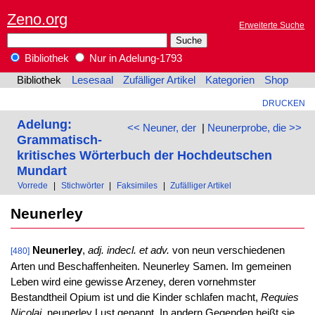
Zeno.org
Erweiterte Suche
Bibliothek
Nur in Adelung-1793
Bibliothek
Lesesaal
Zufälliger Artikel
Kategorien
Shop
DRUCKEN
Adelung:
<< Neuner, der
|
Neunerprobe, die >>
Grammatisch-
kritisches Wörterbuch der Hochdeutschen
Mundart
Vorrede
|
Stichwörter
|
Faksimiles
|
Zufälliger Artikel
Neunerley
Neunerley
,
adj. indecl. et adv.
von neun verschiedenen
[480]
Arten und Beschaffenheiten. Neunerley Samen. Im gemeinen
Leben wird eine gewisse Arzeney, deren vornehmster
Bestandtheil Opium ist und die Kinder schlafen macht,
Requies
Nicolai,
neunerley Lust genannt. In andern Gegenden heißt sie