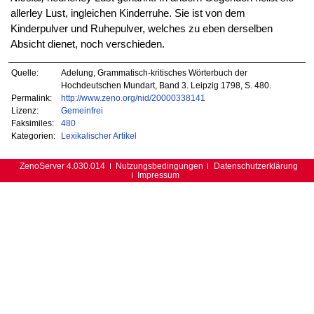
allerley Lust, ingleichen Kinderruhe. Sie ist von dem
Kinderpulver und Ruhepulver, welches zu eben derselben
Absicht dienet, noch verschieden.
Quelle:
Adelung, Grammatisch-kritisches Wörterbuch der
Hochdeutschen Mundart, Band 3. Leipzig 1798, S. 480.
Permalink:
http://www.zeno.org/nid/20000338141
Lizenz:
Gemeinfrei
Faksimiles:
480
Kategorien:
Lexikalischer Artikel
ZenoServer 4.030.014
Nutzungsbedingungen
Datenschutzerklärung
Impressum