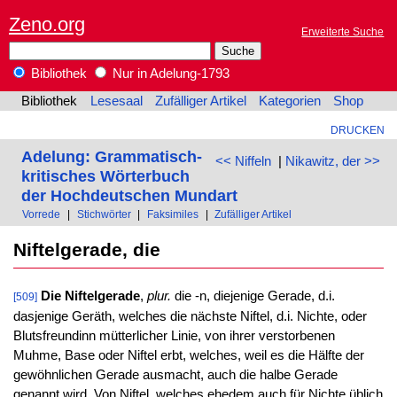
Zeno.org
Erweiterte Suche
Bibliothek
Nur in Adelung-1793
Bibliothek
Lesesaal
Zufälliger Artikel
Kategorien
Shop
DRUCKEN
Adelung: Grammatisch-
<< Niffeln
|
Nikawitz, der >>
kritisches Wörterbuch
der Hochdeutschen Mundart
Vorrede
|
Stichwörter
|
Faksimiles
|
Zufälliger Artikel
Niftelgerade, die
Die Niftelgerade
,
plur.
die -n, diejenige Gerade, d.i.
[509]
dasjenige Geräth, welches die nächste Niftel, d.i. Nichte, oder
Blutsfreundinn mütterlicher Linie, von ihrer verstorbenen
Muhme, Base oder Niftel erbt, welches, weil es die Hälfte der
gewöhnlichen Gerade ausmacht, auch die halbe Gerade
genannt wird. Von Niftel, welches ehedem auch für Nichte üblich