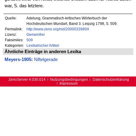
war, S. das letztere.
Quelle:
Adelung, Grammatisch-kritisches Wörterbuch der
Hochdeutschen Mundart, Band 3. Leipzig 1798, S. 509.
Permalink:
http://www.zeno.org/nid/2000033989X
Lizenz:
Gemeinfrei
Faksimiles:
509
Kategorien:
Lexikalischer Artikel
Ähnliche Einträge in anderen Lexika
Meyers-1905
:
Niftelgerade
ZenoServer 4.030.014
Nutzungsbedingungen
Datenschutzerklärung
Impressum