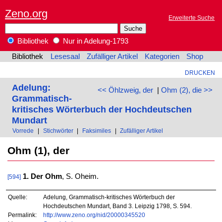
Zeno.org
Erweiterte Suche
Bibliothek
Nur in Adelung-1793
Bibliothek
Lesesaal
Zufälliger Artikel
Kategorien
Shop
DRUCKEN
Adelung:
<< Öhlzweig, der
|
Ohm (2), die >>
Grammatisch-
kritisches Wörterbuch der Hochdeutschen
Mundart
Vorrede
|
Stichwörter
|
Faksimiles
|
Zufälliger Artikel
Ohm (1), der
1. Der Ohm
, S. Oheim.
[594]
Quelle:
Adelung, Grammatisch-kritisches Wörterbuch der
Hochdeutschen Mundart, Band 3. Leipzig 1798, S. 594.
Permalink:
http://www.zeno.org/nid/20000345520