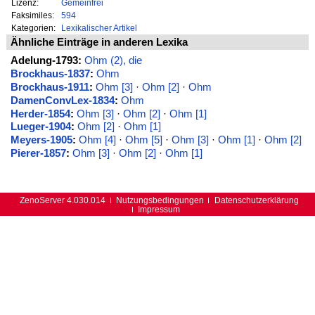
Lizenz:
Gemeinfrei
Faksimiles:
594
Kategorien:
Lexikalischer Artikel
Ähnliche Einträge in anderen Lexika
Adelung-1793:
Ohm (2), die
Brockhaus-1837
:
Ohm
Brockhaus-1911
:
Ohm [3]
·
Ohm [2]
·
Ohm
DamenConvLex-1834
:
Ohm
Herder-1854
:
Ohm [3]
·
Ohm [2]
·
Ohm [1]
Lueger-1904
:
Ohm [2]
·
Ohm [1]
Meyers-1905
:
Ohm [4]
·
Ohm [5]
·
Ohm [3]
·
Ohm [1]
·
Ohm [2]
Pierer-1857
:
Ohm [3]
·
Ohm [2]
·
Ohm [1]
ZenoServer 4.030.014
Nutzungsbedingungen
Datenschutzerklärung
Impressum