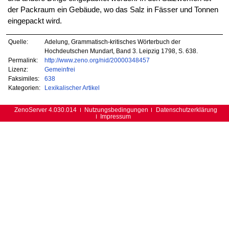
der Packraum ein Gebäude, wo das Salz in Fässer und Tonnen
eingepackt wird.
Quelle:
Adelung, Grammatisch-kritisches Wörterbuch der
Hochdeutschen Mundart, Band 3. Leipzig 1798, S. 638.
Permalink:
http://www.zeno.org/nid/20000348457
Lizenz:
Gemeinfrei
Faksimiles:
638
Kategorien:
Lexikalischer Artikel
ZenoServer 4.030.014
Nutzungsbedingungen
Datenschutzerklärung
Impressum