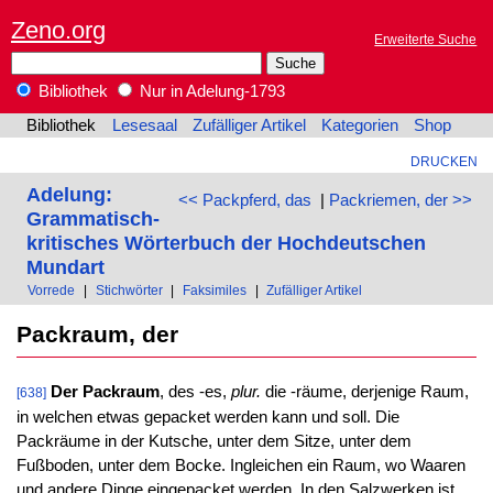
Zeno.org
Erweiterte Suche
Bibliothek
Nur in Adelung-1793
Bibliothek
Lesesaal
Zufälliger Artikel
Kategorien
Shop
DRUCKEN
Adelung:
<< Packpferd, das
|
Packriemen, der >>
Grammatisch-
kritisches Wörterbuch der Hochdeutschen
Mundart
Vorrede
|
Stichwörter
|
Faksimiles
|
Zufälliger Artikel
Packraum, der
Der Packraum
, des -es,
plur.
die -räume, derjenige Raum,
[638]
in welchen etwas gepacket werden kann und soll. Die
Packräume in der Kutsche, unter dem Sitze, unter dem
Fußboden, unter dem Bocke. Ingleichen ein Raum, wo Waaren
und andere Dinge eingepacket werden. In den Salzwerken ist