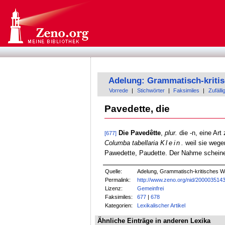
Adelung: Grammatisch-kriti
Vorrede
|
Stichwörter
|
Faksimiles
|
Zufälli
Pavedette, die
Die Pavedêtte
,
plur.
die -n, eine Ar
[677]
Columba tabellaria
Klein
.
weil sie wege
Pawedette, Paudette. Der Nahme scheine
Quelle:
Adelung, Grammatisch-kritisches W
Permalink:
http://www.zeno.org/nid/200003514
Lizenz:
Gemeinfrei
Faksimiles:
677
|
678
Kategorien:
Lexikalischer Artikel
Ähnliche Einträge in anderen Lexika