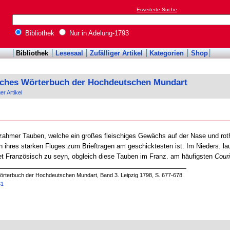
Erweiterte Suche
Bibliothek
Nur in Adelung-1793
Bibliothek
Lesesaal
Zufälliger Artikel
Kategorien
Shop
sches Wörterbuch der Hochdeutschen Mundart
ger Artikel
t zahmer Tauben, welche ein großes fleischiges Gewächs auf der Nase und rot
n ihres starken Fluges zum Brieftragen am geschicktesten ist. Im Nieders. la
t Französisch zu seyn, obgleich diese Tauben im Franz. am häufigsten
Couri
örterbuch der Hochdeutschen Mundart, Band 3. Leipzig 1798, S. 677-678.
31