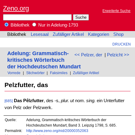
Zeno.org
Erweiterte Suche
Bibliothek
Nur in Adelung-1793
Bibliothek
Lesesaal
Zufälliger Artikel
Kategorien
Shop
DRUCKEN
Adelung: Grammatisch-
<< Pelzer, der
|
Pelzicht >>
kritisches Wörterbuch
der Hochdeutschen Mundart
Vorrede
|
Stichwörter
|
Faksimiles
|
Zufälliger Artikel
Pelzfutter, das
Das Pêlzfutter
, des -s,
plur. ut nom. sing.
ein Unterfutter
[685]
von Pelz oder Pelzwerk.
Quelle:
Adelung, Grammatisch-kritisches Wörterbuch der
Hochdeutschen Mundart, Band 3. Leipzig 1798, S. 685.
Permalink:
http://www.zeno.org/nid/20000352063