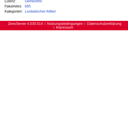
Lizenz:
Gemeinfrei
Faksimiles:
685
Kategorien:
Lexikalischer Artikel
ZenoServer 4.030.014
Nutzungsbedingungen
Datenschutzerklärung
Impressum