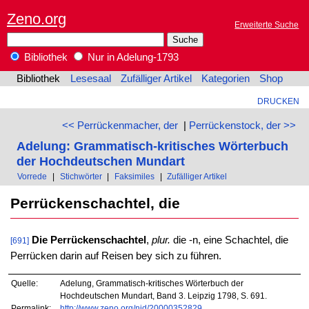
Zeno.org
Erweiterte Suche
Bibliothek
Nur in Adelung-1793
Bibliothek
Lesesaal
Zufälliger Artikel
Kategorien
Shop
DRUCKEN
<< Perrückenmacher, der
|
Perrückenstock, der >>
Adelung: Grammatisch-kritisches Wörterbuch
der Hochdeutschen Mundart
Vorrede
|
Stichwörter
|
Faksimiles
|
Zufälliger Artikel
Perrückenschachtel, die
Die Perrückenschachtel
,
plur.
die -n, eine Schachtel, die
[691]
Perrücken darin auf Reisen bey sich zu führen.
Quelle:
Adelung, Grammatisch-kritisches Wörterbuch der
Hochdeutschen Mundart, Band 3. Leipzig 1798, S. 691.
Permalink:
http://www.zeno.org/nid/20000352829