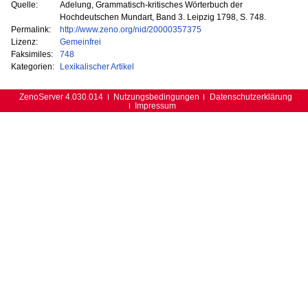
Quelle:
Adelung, Grammatisch-kritisches Wörterbuch der
Hochdeutschen Mundart, Band 3. Leipzig 1798, S. 748.
Permalink:
http://www.zeno.org/nid/20000357375
Lizenz:
Gemeinfrei
Faksimiles:
748
Kategorien:
Lexikalischer Artikel
ZenoServer 4.030.014
Nutzungsbedingungen
Datenschutzerklärung
Impressum