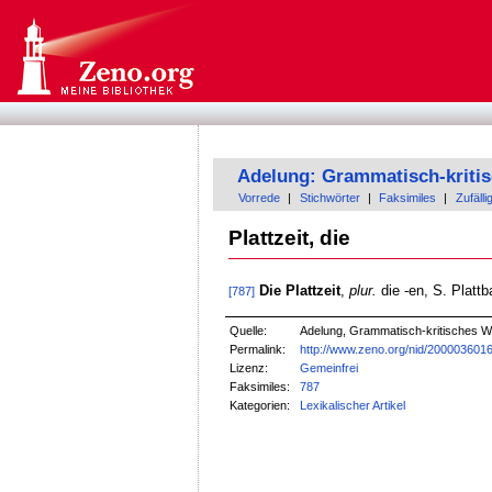
Adelung: Grammatisch-kriti
Vorrede
|
Stichwörter
|
Faksimiles
|
Zufälli
Plattzeit, die
Die Plattzeit
,
plur.
die -en, S. Platt
[787]
Quelle:
Adelung, Grammatisch-kritisches W
Permalink:
http://www.zeno.org/nid/200003601
Lizenz:
Gemeinfrei
Faksimiles:
787
Kategorien:
Lexikalischer Artikel