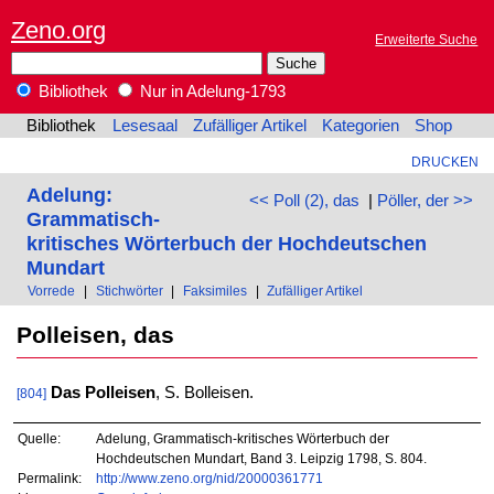
Zeno.org
Erweiterte Suche
Bibliothek
Nur in Adelung-1793
Bibliothek
Lesesaal
Zufälliger Artikel
Kategorien
Shop
DRUCKEN
Adelung:
<< Poll (2), das
|
Pöller, der >>
Grammatisch-
kritisches Wörterbuch der Hochdeutschen
Mundart
Vorrede
|
Stichwörter
|
Faksimiles
|
Zufälliger Artikel
Polleisen, das
Das Polleisen
, S. Bolleisen.
[804]
Quelle:
Adelung, Grammatisch-kritisches Wörterbuch der
Hochdeutschen Mundart, Band 3. Leipzig 1798, S. 804.
Permalink:
http://www.zeno.org/nid/20000361771