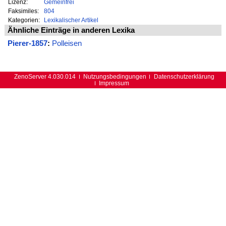
Lizenz:
Gemeinfrei
Faksimiles:
804
Kategorien:
Lexikalischer Artikel
Ähnliche Einträge in anderen Lexika
Pierer-1857
:
Polleisen
ZenoServer 4.030.014
Nutzungsbedingungen
Datenschutzerklärung
Impressum