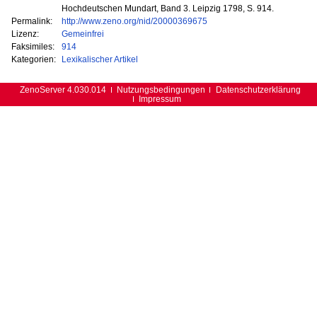
Hochdeutschen Mundart, Band 3. Leipzig 1798, S. 914.
Permalink:
http://www.zeno.org/nid/20000369675
Lizenz:
Gemeinfrei
Faksimiles:
914
Kategorien:
Lexikalischer Artikel
ZenoServer 4.030.014
Nutzungsbedingungen
Datenschutzerklärung
Impressum