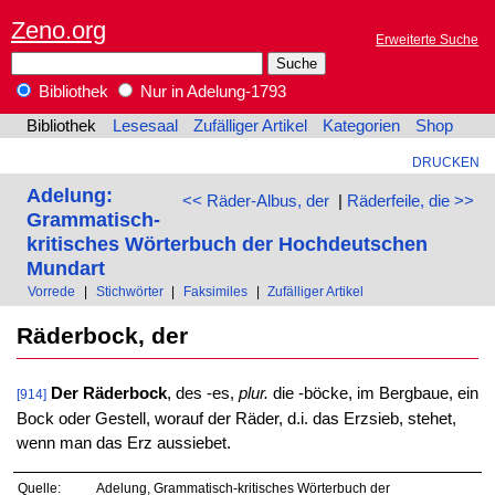
Zeno.org
Erweiterte Suche
Bibliothek
Nur in Adelung-1793
Bibliothek
Lesesaal
Zufälliger Artikel
Kategorien
Shop
DRUCKEN
Adelung:
<< Räder-Albus, der
|
Räderfeile, die >>
Grammatisch-
kritisches Wörterbuch der Hochdeutschen
Mundart
Vorrede
|
Stichwörter
|
Faksimiles
|
Zufälliger Artikel
Räderbock, der
Der Räderbock
, des -es,
plur.
die -böcke, im Bergbaue, ein
[914]
Bock oder Gestell, worauf der Räder, d.i. das Erzsieb, stehet,
wenn man das Erz aussiebet.
Quelle:
Adelung, Grammatisch-kritisches Wörterbuch der