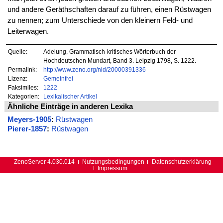
und andere Geräthschaften darauf zu führen, einen Rüstwagen
zu nennen; zum Unterschiede von den kleinern Feld- und
Leiterwagen.
Quelle:
Adelung, Grammatisch-kritisches Wörterbuch der
Hochdeutschen Mundart, Band 3. Leipzig 1798, S. 1222.
Permalink:
http://www.zeno.org/nid/20000391336
Lizenz:
Gemeinfrei
Faksimiles:
1222
Kategorien:
Lexikalischer Artikel
Ähnliche Einträge in anderen Lexika
Meyers-1905
:
Rüstwagen
Pierer-1857
:
Rüstwagen
ZenoServer 4.030.014
Nutzungsbedingungen
Datenschutzerklärung
Impressum