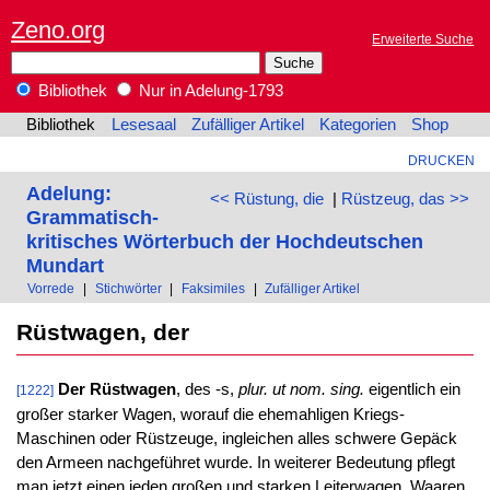
Zeno.org
Erweiterte Suche
Bibliothek
Nur in Adelung-1793
Bibliothek
Lesesaal
Zufälliger Artikel
Kategorien
Shop
DRUCKEN
Adelung:
<< Rüstung, die
|
Rüstzeug, das >>
Grammatisch-
kritisches Wörterbuch der Hochdeutschen
Mundart
Vorrede
|
Stichwörter
|
Faksimiles
|
Zufälliger Artikel
Rüstwagen, der
Der Rüstwagen
, des -s,
plur. ut nom. sing.
eigentlich ein
[1222]
großer starker Wagen, worauf die ehemahligen Kriegs-
Maschinen oder Rüstzeuge, ingleichen alles schwere Gepäck
den Armeen nachgeführet wurde. In weiterer Bedeutung pflegt
man jetzt einen jeden großen und starken Leiterwagen, Waaren