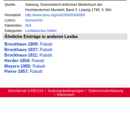
Quelle:
Adelung, Grammatisch-kritisches Wörterbuch der
Hochdeutschen Mundart, Band 3. Leipzig 1798, S. 904.
Permalink:
http://www.zeno.org/nid/20000368989
Lizenz:
Gemeinfrei
Faksimiles:
904
Kategorien:
Lexikalischer Artikel
Ähnliche Einträge in anderen Lexika
Brockhaus-1809
:
Rabatt
Brockhaus-1837
:
Rabatt
Brockhaus-1911
:
Rabátt
Herder-1854
:
Rabatt
Meyers-1905
:
Rabatt
Pierer-1857
:
Rabatt
ZenoServer 4.030.014
Nutzungsbedingungen
Datenschutzerklärung
Impressum