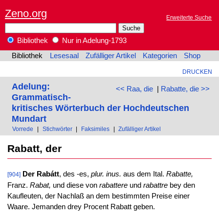
Zeno.org
Erweiterte Suche
Bibliothek
Nur in Adelung-1793
Bibliothek
Lesesaal
Zufälliger Artikel
Kategorien
Shop
DRUCKEN
Adelung:
<< Raa, die
|
Rabatte, die >>
Grammatisch-
kritisches Wörterbuch der Hochdeutschen
Mundart
Vorrede
|
Stichwörter
|
Faksimiles
|
Zufälliger Artikel
Rabatt, der
Der Rabátt
, des -es,
plur. inus.
aus dem Ital.
Rabatte,
[904]
Franz.
Rabat,
und diese von
rabattere
und
rabattre
bey den
Kaufleuten, der Nachlaß an dem bestimmten Preise einer
Waare. Jemanden drey Procent Rabatt geben.