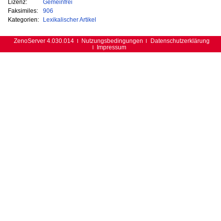
Lizenz:
Gemeinfrei
Faksimiles:
906
Kategorien:
Lexikalischer Artikel
ZenoServer 4.030.014
Nutzungsbedingungen
Datenschutzerklärung
Impressum