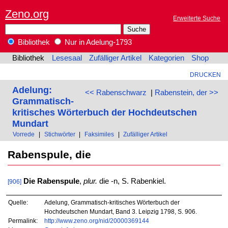
Zeno.org
Erweiterte Suche
Bibliothek
Nur in Adelung-1793
Bibliothek
Lesesaal
Zufälliger Artikel
Kategorien
Shop
DRUCKEN
Adelung:
<< Rabenschwarz
|
Rabenstein, der >>
Grammatisch-
kritisches Wörterbuch der Hochdeutschen
Mundart
Vorrede
|
Stichwörter
|
Faksimiles
|
Zufälliger Artikel
Rabenspule, die
Die Rabenspule
,
plur.
die -n, S. Rabenkiel.
[906]
Quelle:
Adelung, Grammatisch-kritisches Wörterbuch der
Hochdeutschen Mundart, Band 3. Leipzig 1798, S. 906.
Permalink:
http://www.zeno.org/nid/20000369144