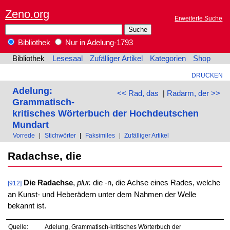
Zeno.org
Erweiterte Suche
Bibliothek
Nur in Adelung-1793
Bibliothek
Lesesaal
Zufälliger Artikel
Kategorien
Shop
DRUCKEN
Adelung:
<< Rad, das
|
Radarm, der >>
Grammatisch-
kritisches Wörterbuch der Hochdeutschen
Mundart
Vorrede
|
Stichwörter
|
Faksimiles
|
Zufälliger Artikel
Radachse, die
Die Radachse
,
plur.
die -n, die Achse eines Rades, welche
[912]
an Kunst- und Heberädern unter dem Nahmen der Welle
bekannt ist.
Quelle:
Adelung, Grammatisch-kritisches Wörterbuch der