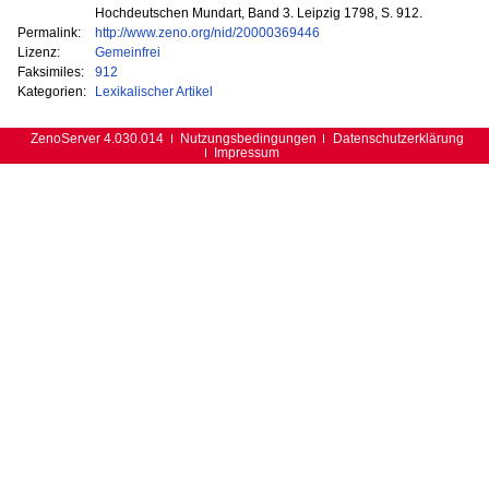
Hochdeutschen Mundart, Band 3. Leipzig 1798, S. 912.
Permalink:
http://www.zeno.org/nid/20000369446
Lizenz:
Gemeinfrei
Faksimiles:
912
Kategorien:
Lexikalischer Artikel
ZenoServer 4.030.014
Nutzungsbedingungen
Datenschutzerklärung
Impressum