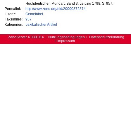
Hochdeutschen Mundart, Band 3. Leipzig 1798, S. 957.
Permalink:
http://www.zeno.org/nid/20000372374
Lizenz:
Gemeinfrei
Faksimiles:
957
Kategorien:
Lexikalischer Artikel
ZenoServer 4.030.014
Nutzungsbedingungen
Datenschutzerklärung
Impressum