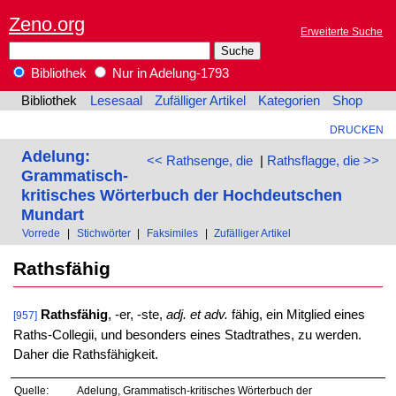
Zeno.org
Erweiterte Suche
Bibliothek
Nur in Adelung-1793
Bibliothek
Lesesaal
Zufälliger Artikel
Kategorien
Shop
DRUCKEN
Adelung:
<< Rathsenge, die
|
Rathsflagge, die >>
Grammatisch-
kritisches Wörterbuch der Hochdeutschen
Mundart
Vorrede
|
Stichwörter
|
Faksimiles
|
Zufälliger Artikel
Rathsfähig
Rathsfähig
, -er, -ste,
adj. et adv.
fähig, ein Mitglied eines
[957]
Raths-Collegii, und besonders eines Stadtrathes, zu werden.
Daher die Rathsfähigkeit.
Quelle:
Adelung, Grammatisch-kritisches Wörterbuch der